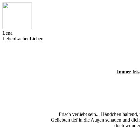
L
ena
Leben
Lachen
Lieben
Immer fris
Frisch verliebt sein... Händchen haltend
Geliebten tief in die Augen schauen und dich
doch wunder