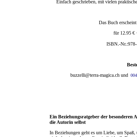
Einfach geschrieben, mit vielen praktisc
Das Buch erschein
für 12.95 €
ISBN.-Nr.:978
Best
buzzelli
@terra-magica.ch und
004
Ein Beziehungsratgeber der besonderen Ar
die Autorin selbst
In Beziehungen geht es um Liebe, um Spaß, u