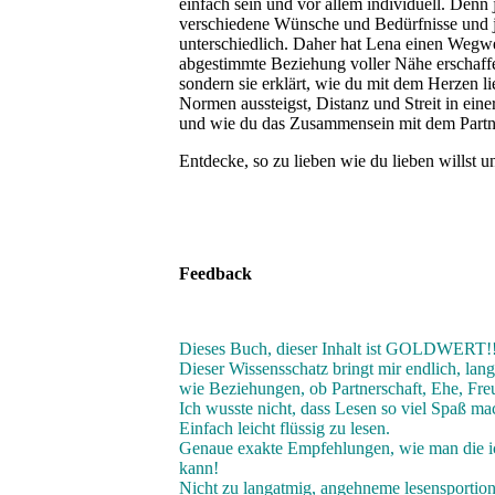
einfach sein und vor allem individuell. Denn 
verschiedene Wünsche und Bedürfnisse und je
unterschiedlich. Daher hat Lena einen Wegwe
abgestimmte Beziehung voller Nähe erschaffe
sondern sie erklärt, wie du mit dem Herzen lie
Normen aussteigst, Distanz und Streit in ein
und wie du das Zusammensein mit dem Partne
Entdecke, so zu lieben wie du lieben willst u
Feedback
Dieses Buch, dieser Inhalt ist GOLDWERT!
Dieser Wissensschatz bringt mir endlich, lan
wie Beziehungen, ob Partnerschaft, Ehe, Fre
Ich wusste nicht, dass Lesen so viel Spaß m
Einfach leicht flüssig zu lesen.
Genaue exakte Empfehlungen, wie man die i
kann!
Nicht zu langatmig, angehneme lesensportio