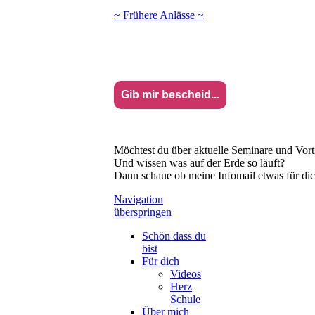
~ Frühere Anlässe ~
Gib mir bescheid...
Möchtest du über aktuelle Seminare und Vort
Und wissen was auf der Erde so läuft?
Dann schaue ob meine Infomail etwas für dich
Navigation
überspringen
Schön dass du
bist
Für dich
Videos
Herz
Schule
Über mich